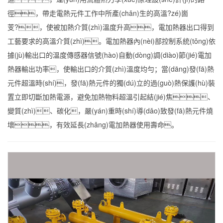
徑，帶走電熱元件工作中所產(chǎn)生的高溫?zé)崮
芰?，使被加熱介質(zhì)溫度升高，電加熱器出口得到
工藝要求的高溫介質(zhì)。電加熱器內(nèi)部控制系統(tǒng)依
據(jù)輸出口的溫度傳感器信號(hào)自動(dòng)調(diào)節(jié)電加
熱器輸出功率，使輸出口的介質(zhì)溫度均勻；當(dāng)發(fā)熱
元件超溫時(shí)，發(fā)熱元件的獨(dú)立的過(guò)熱保護(hù)裝
置立即切斷加熱電源，避免加熱物料超溫引起結(jié)焦、
變質(zhì)、碳化，嚴(yán)重時(shí)導(dǎo)致發(fā)熱元件燒
壞，有效延長(zhǎng)電加熱器使用壽命。