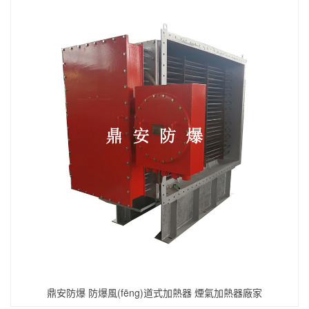
鼎安防爆 防爆風(fēng)道式加熱器 煙氣加熱器廠家