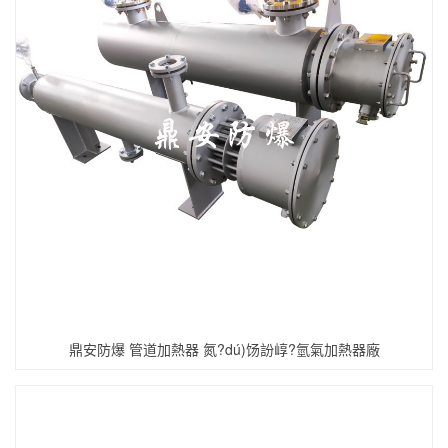
鼎安防爆 管道加熱器 氮?dú)饧訜崞?氫氣加熱器廠