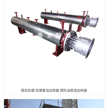
鼎安防爆 防爆重油加熱器 燃料油管道加熱器