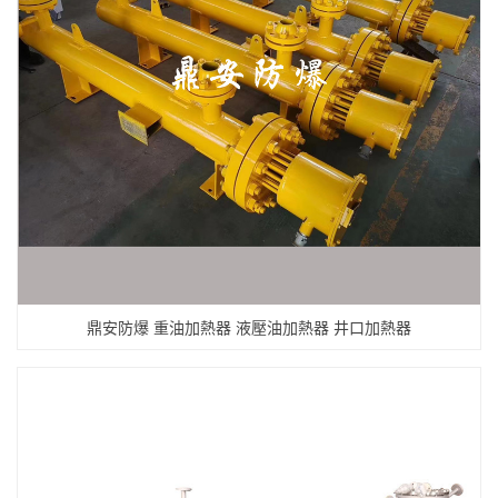
鼎安防爆 重油加熱器 液壓油加熱器 井口加熱器