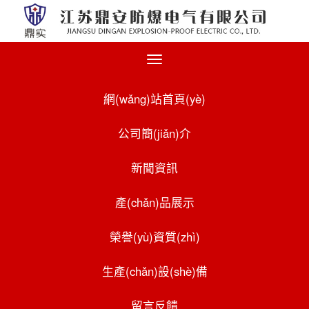
Toggle
navigation
網(wǎng)站首頁(yè)
公司簡(jiǎn)介
新聞資訊
產(chǎn)品展示
榮譽(yù)資質(zhì)
生產(chǎn)設(shè)備
留言反饋