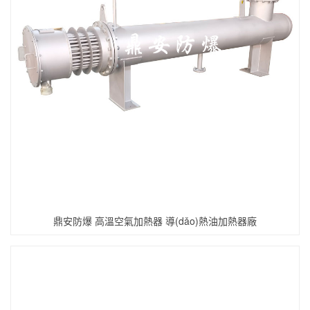
鼎安防爆 高溫空氣加熱器 導(dǎo)熱油加熱器廠