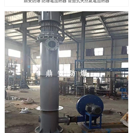
鼎安防爆 防爆電加熱器 管道式天然氣電加熱器